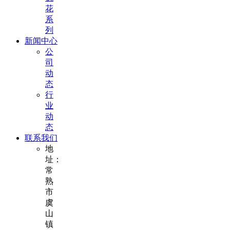
花
系
列
新闻中心
公
司
动
态
行
业
动
态
联系我们
地
址：
常
熟
市
虞
山
镇