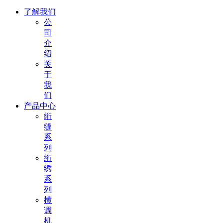
了解我们
公
司
介
绍
关
于
我
们
产品中心
绗
缝
系
列
绗
绣
系
列
横
调
机