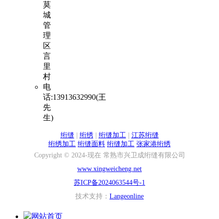
莫
城
管
理
区
言
里
村
电
话:13913632990(王
先
生)
绗缝
|
绗绣
|
绗缝加工
|
江苏绗缝
绗绣加工
绗缝面料
绗缝加工
张家港绗绣
Copyright © 2024-现在 常熟市兴卫成绗缝有限公司
www.xingweicheng.net
苏ICP备2024063544号-1
技术支持：
Langeonline
网站首页