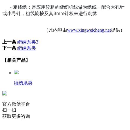
- 粗线绣：是应用较粗的缝纫机线做为绣线，配合大孔针
或小号针，粗线旋梭及其3mm针板来进行刺绣
（此内容由
www.xingweicheng.net
提供）
上一条
绗绣系类3
下一条
绗绣系类
【相关产品】
绗绣系类
官方微信平台
扫一扫
获取更多咨询