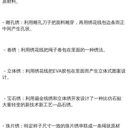
原材料。
- 雕孔绣：利用雕孔刀子把面料雕穿，再用绣花线包边条而正
中间产生孔状。
- 卷绣：利用绣花线把绳子卷包在里面的一种绣法。
- 立体绣：利用绣花线把EVA胶包在里面而产生立体式图案设
计。
- 宝石绣：利用扁金线绣和立体绣开发设计了一种比仿石贴
大量转变的新技术新工艺—晶石绣。
- 珠片绣：特定样子尺寸一致的珠片绣串联成一条绳状原材